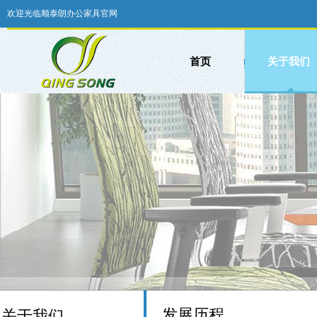
欢迎光临顺泰朗办公家具官网
首页
关于我们
发展历程
关于我们