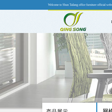
Welcome to Shun Tailang office furniture official webs
网
产品展示