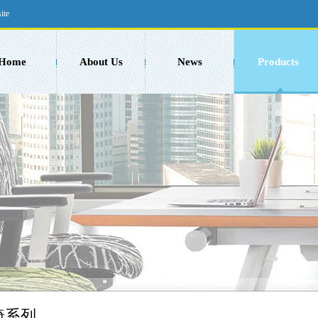
ite
Home
About Us
News
Products
椅系列