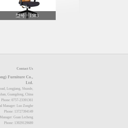
型号：1503
Contact Us
ong) Furniture Co.,
Ltd.
oad, Longjiang, Shunde,
shan, Guangdong, China
Phone: 0757-23391361
al Manager: Luo Zonghe
Phone: 13727394149
 Manager: Guan Lecheng
Phone: 13929129689