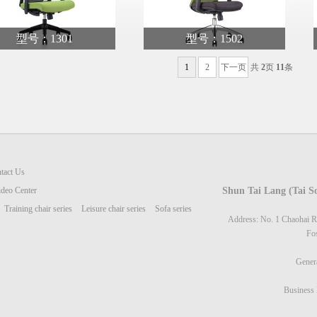
型号：1301
型号：1502
1
2
下一页
共
2
页
11
条
tact Us
ideo Center
Shun Tai Lang (Tai S
Training chair series
Leisure chair series
Sofa series
Address: No. 1 Chaohai R
Fo
Gener
Business