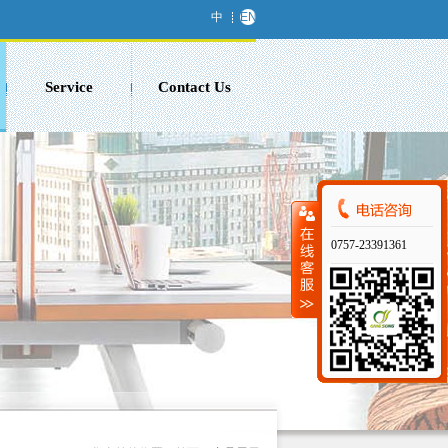
中
EN
Service
Contact Us
0757-23391361